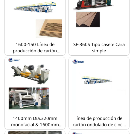
1600-150 Línea de
SF-360S Tipo casete Cara
producción de cartón
simple
ondulado de 3 capas de
alta velocidad
1400mm Dia.320mm
línea de producción de
monofacial & 1600mm
cartón ondulado de cinco
soporte hidráulico de
capas-150 m/min-2200