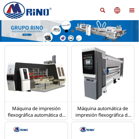



Máquina de impresión
Máquina automática de
flexográfica automática de
impresión flexográfica de
cuatro colores con línea de
cuatro colores con
unión de troqueladora y
ranuradora y plegadora
plegadora encoladora
encoladora línea de flejado