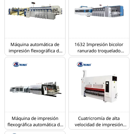
de enlac
Máquina automática de
1632 Impresión bicolor
impresión flexográfica de
ranurado troquelado
cuatro colores por
plegado encolado línea de
transferencia de adsorción
unión
al vacío con línea de unión
de troqueladora
ranuradora y plegadora
encoladora
Máquina de impresión
Cuatricromía de alta
flexográfica automática de
velocidad de impresión
cuatro colores con línea de
troquelado caja de