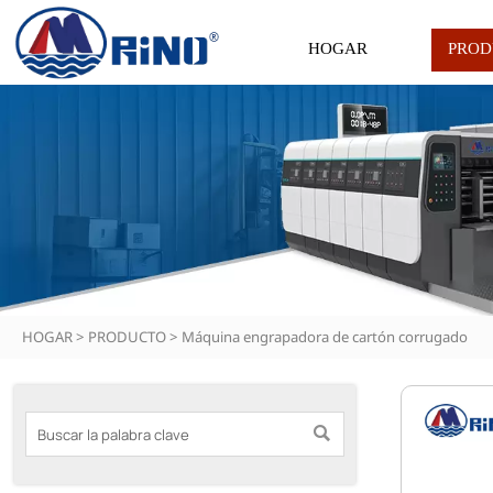
HOGAR
PROD
HOGAR
>
PRODUCTO
>
Máquina engrapadora de cartón corrugado
