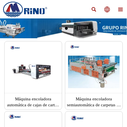



Máquina encoladora
Máquina encoladora
automática de cajas de cartón
semiautomática de carpetas de
con flejadora de doble cabezal
fondo fijo