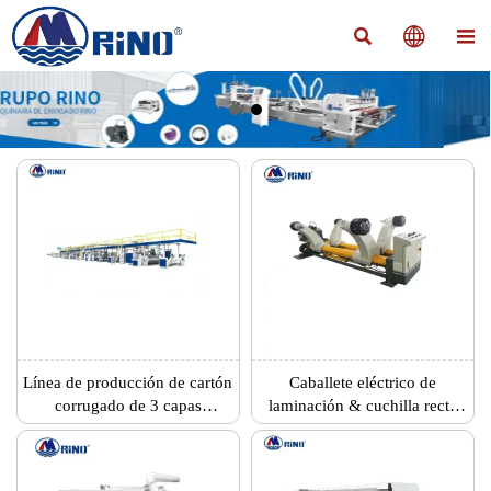



Línea de producción de cartón
Caballete eléctrico de
corrugado de 3 capas
laminación & cuchilla recta
totalmente automática
CNC & apiladora