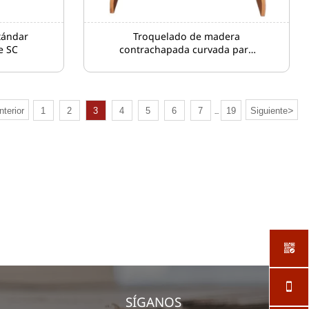
tándar
Troquelado de madera
e SC
contrachapada curvada para
la fabricación de troqueles
>
nterior
1
2
3
4
5
6
7
19
Siguiente
...


SÍGANOS