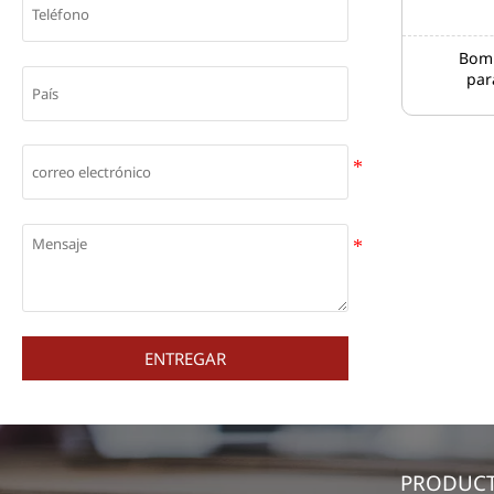
Bomb
par
B
ENTREGAR
PRODUC