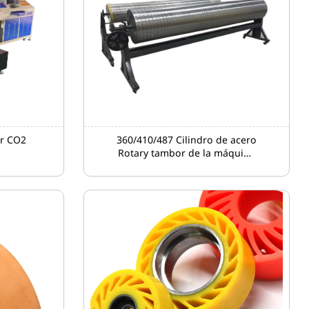
er CO2
360/410/487 Cilindro de acero
Rotary tambor de la máquina
de corte para la fabricación
de cajas