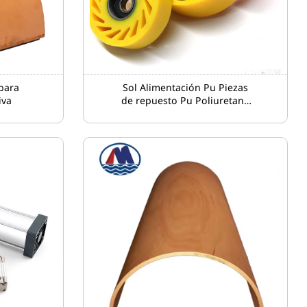
para
Sol Alimentación Pu Piezas
iva
de repuesto Pu Poliuretano
Máquina de impresión de
ruedas Sun