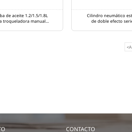
a de aceite 1.2/1.5/1.8L
Cilindro neumático es
a troqueladora manual
de doble efecto seri
omba de engranajes
troqueladora
<
A
TO
CONTACTO