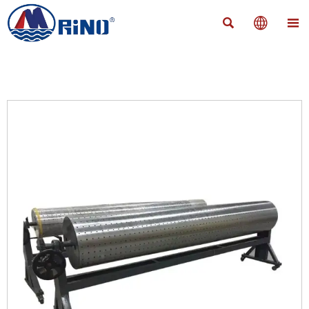


