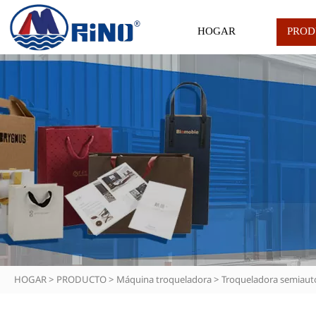
HOGAR
PROD
HOGAR
>
PRODUCTO
>
Máquina troqueladora
>
Troqueladora semiaut