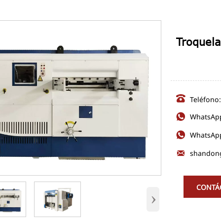
Troquel

Teléfono

WhatsAp

WhatsAp

shandon
CONTÁ
›