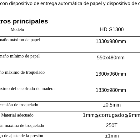
con dispositivo de entrega automática de papel y dispositivo de 
ros principales
HD-S1300
Modelo
maño máximo de papel
1330x980mm
maño mínimo de papel
550x480mm
o máximo de troquelado
1300x960mm
ximo del encofrado de madera
1330x980mm
±0.
5
mm
recisión de troquelado
1mm≦corrugado≦9m
Material adecuado
25
0T
ión máxima de troquelado
±1mm
o de ajuste de la presión