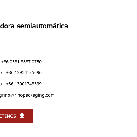
adora semiautomática
: +86 0531 8887 0750
p：+86 13954185696
p：+86 13001743399
grino@rinopackaging.com

CTENOS