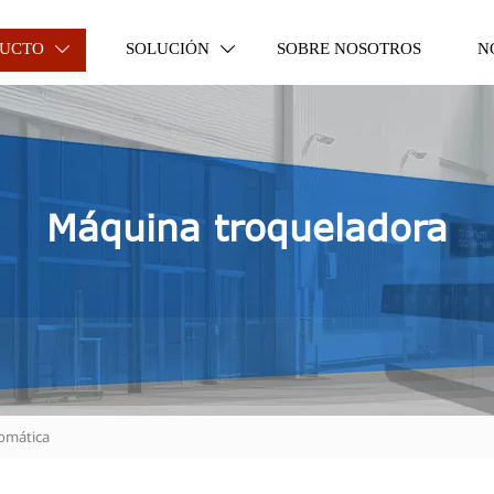
UCTO
SOLUCIÓN
SOBRE NOSOTROS
N


Máquina troqueladora
omática