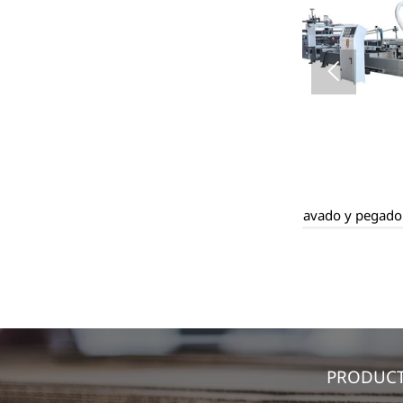

Clavado y pegado totalmente automático
Máquina troqu
PRODUC