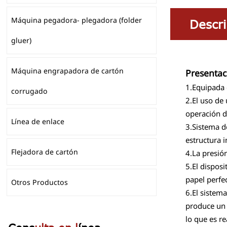
Máquina pegadora- plegadora (folder
Descri
gluer)
Máquina engrapadora de cartón
Presentac
1.Equipada c
corrugado
2.El uso de
operación d
Línea de enlace
3.Sistema d
estructura 
Flejadora de cartón
4.La presió
5.El dispos
papel perfe
Otros Productos
6.El sistem
produce un 
lo que es r