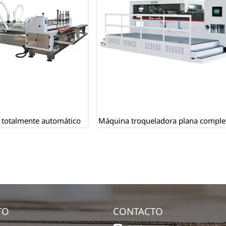
eladora plana completamente
Máquina de impresión de
automática
multicolores.
TO
CONTACTO