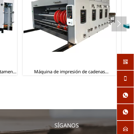


 cadenas
Clavadora semiautomática de cajas de cartón

de una sola pieza


SÍGANOS
