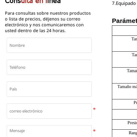
Cons
ulta en l
ínea
7.Equipado 
Para consultas sobre nuestros productos
o lista de precios, déjenos su correo
Parámet
electrónico y nos comunicaremos con
usted dentro de las 24 horas.
Ta
Ta
Tamañ
Tamaño má
P
Pres
Rang