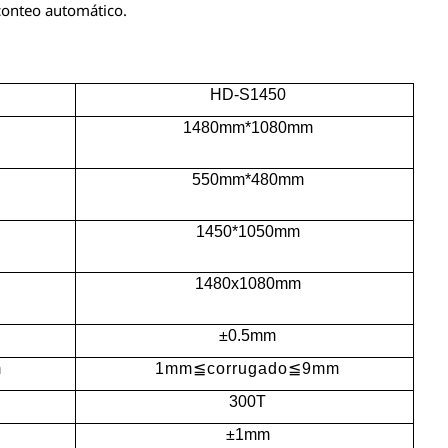
conteo automático.
HD-S1450
1480
mm*
1080
mm
550
mm*
48
0mm
1450
*1
050
mm
1480
x
1
080
mm
±0.
5
mm
m
1mm≦corrugado≦9mm
300T
±1mm