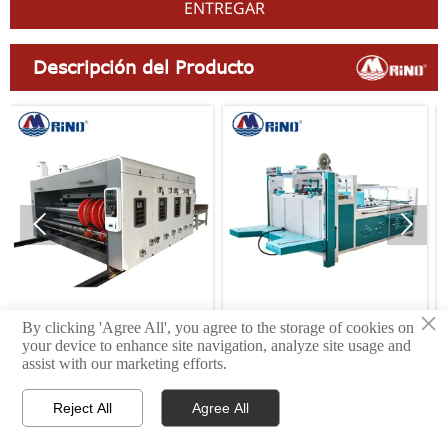
ENTREGAR
Descripción del Producto


×
By clicking 'Agree All', you agree to the storage of cookies on
 impresión de
Clavadora semiautomática
Flejadora
your device to enhance site navigation, analyze site usage and
ulticolores.
de cajas de cartón de una
assist with our marketing efforts.
sola pieza



Reject All
Agree All
HOGAR
PRODUCTO
CONTÁCTENOS