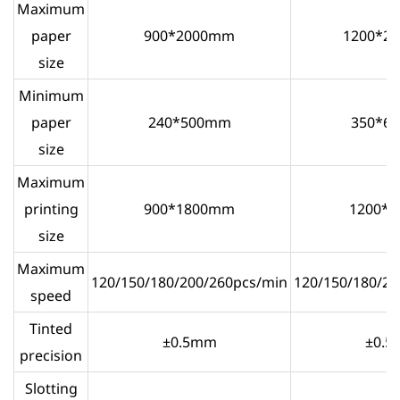
Maximum
paper
900*2000mm
1200*2
size
Minimum
paper
240*500mm
350*6
size
Maximum
printing
900*1800mm
1200*
size
Maximum
120/150/180/200/260pcs/min
120/150/180/20
speed
Tinted
±0.5mm
±0.
precision
Slotting