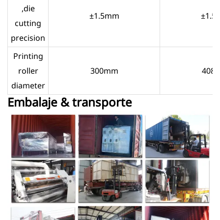
,die
±1.5mm
±1.
cutting
precision
Printing
roller
300mm
408
diameter
Embalaje & transporte