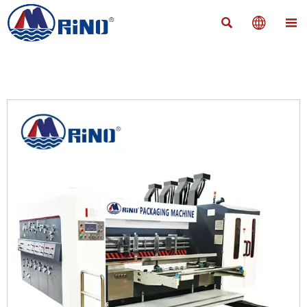


