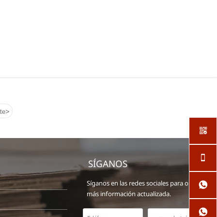
>
te


SÍGANOS
Síganos en las redes sociales para obtener

más información actualizada.
