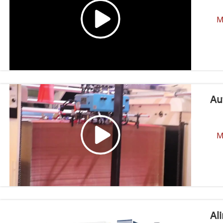
M
Au
M
Al