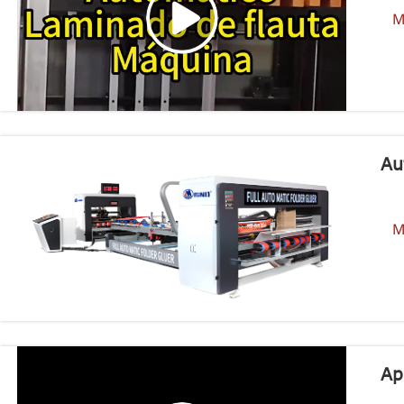
M
Au
M
Ap