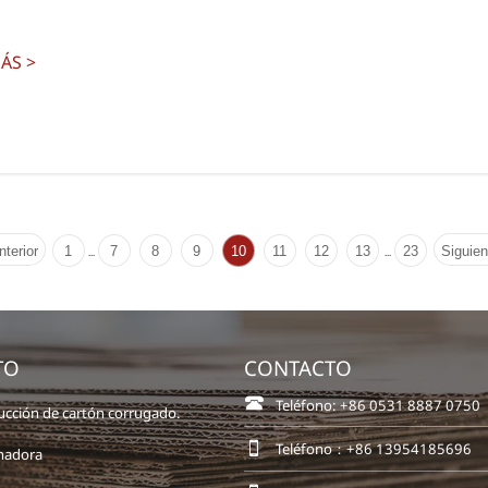
ÁS >
nterior
1
7
8
9
10
11
12
13
23
Siguien
...
...
TO
CONTACTO

Teléfono: +86 0531 8887 0750
ucción de cartón corrugado.

Teléfono：+86 13954185696
nadora