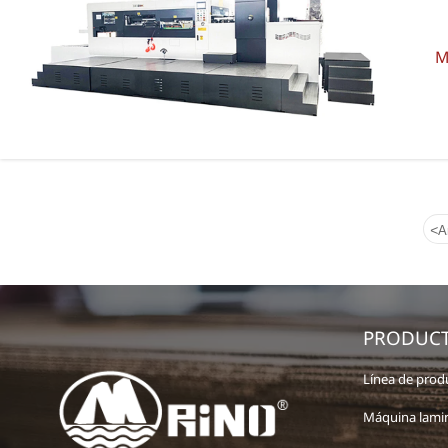
M
<
A
PRODUC
Línea de prod
Máquina lami