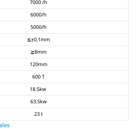
7000 /h
6000/h
5000/h
≦±0,1mm
≧8mm
120mm
600 T
18.5kw
63.5kw
23 t
ales