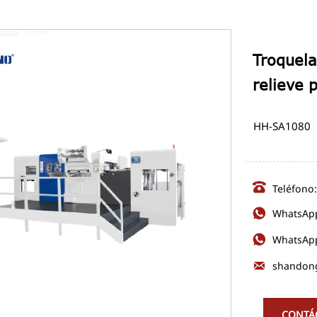
Troquel
relieve 
HH-SA1080

Teléfono

WhatsAp

WhatsAp

shandon
CONTÁ