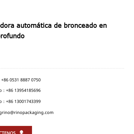
adora automática de bronceado en
profundo
: +86 0531 8887 0750
p：+86 13954185696
p：+86 13001743399
grino@rinopackaging.com

CTENOS