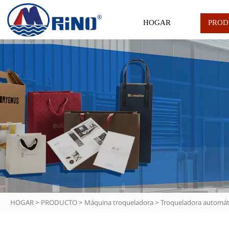
HOGAR
PROD
HOGAR
>
PRODUCTO
>
Máquina troqueladora
>
Troqueladora automát