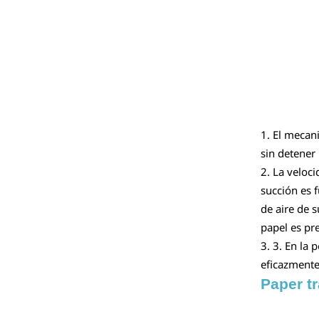
1. El mecani
sin detener
2. La veloc
succión es f
de aire de s
papel es pre
3. 3. En la
eficazmente
Paper t