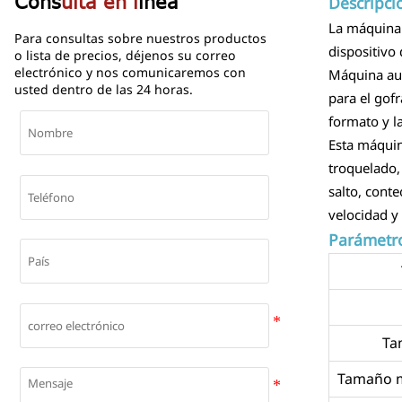
Cons
ulta en l
ínea
Descripci
La máquina 
Para consultas sobre nuestros productos
dispositivo
o lista de precios, déjenos su correo
electrónico y nos comunicaremos con
Máquina aut
usted dentro de las 24 horas.
para el gof
formato y l
Esta máquin
troquelado,
salto, conte
velocidad y 
Parámetr
Ta
Tamaño m