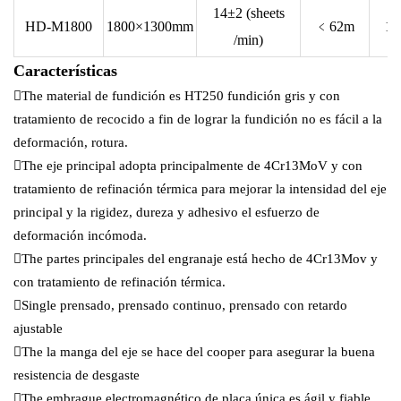
14±2 (sheets
HD-M1800
1800×1300mm
﹤62m
15
/min)
Características
The material de fundición es HT250 fundición gris y con
tratamiento de recocido a fin de lograr la fundición no es fácil a la
deformación, rotura.
The eje principal adopta principalmente de 4Cr13MoV y con
tratamiento de refinación térmica para mejorar la intensidad del eje
principal y la rigidez, dureza y adhesivo el esfuerzo de
deformación incómoda.
The partes principales del engranaje está hecho de 4Cr13Mov y
con tratamiento de refinación térmica.
Single prensado, prensado continuo, prensado con retardo
ajustable
The la manga del eje se hace del cooper para asegurar la buena
resistencia de desgaste
The embrague electromagnético de placa única es ágil y fiable.