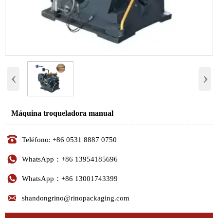
‹
›
Máquina troqueladora manual

Teléfono: +86 0531 8887 0750

WhatsApp：+86 13954185696

WhatsApp：+86 13001743399

shandongrino@rinopackaging.com