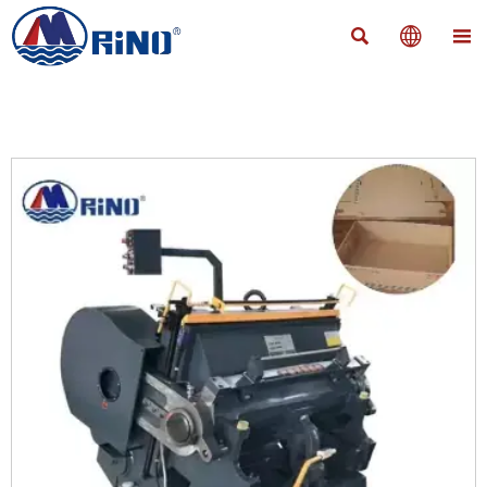


