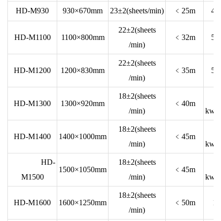
HD-M930
930×670mm
23±2(sheets/min)
﹤25m
4.
22±2(sheets
HD-M1100
1100×800mm
﹤32m
5.
/min)
22±2(sheets
HD-M1200
1200×830mm
﹤35m
5.
/min)
18±2(sheets
5
HD-M1300
1300×920mm
﹤40m
/min)
kw/7
18±2(sheets
5
HD-M1400
1400×1000mm
﹤45m
/min)
kw/7
HD-
18±2(sheets
5
1500×1050mm
﹤45m
M1500
/min)
kw/7
18±2(sheets
HD-M1600
1600×1250mm
﹤50m
11
/min)