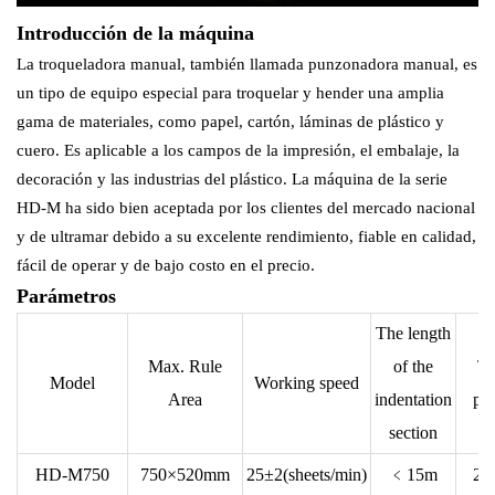
Introducción de la máquina
La troqueladora manual, también llamada punzonadora manual, es
un tipo de equipo especial para troquelar y hender una amplia
gama de materiales, como papel, cartón, láminas de plástico y
cuero. Es aplicable a los campos de la impresión, el embalaje, la
decoración y las industrias del plástico. La máquina de la serie
HD-M ha sido bien aceptada por los clientes del mercado nacional
y de ultramar debido a su excelente rendimiento, fiable en calidad,
fácil de operar y de bajo costo en el precio.
Parámetros
The length
Max. Rule
of the
To
Model
Working speed
Area
indentation
po
section
HD-M750
750×520mm
25±2(sheets/min)
﹤15m
2.