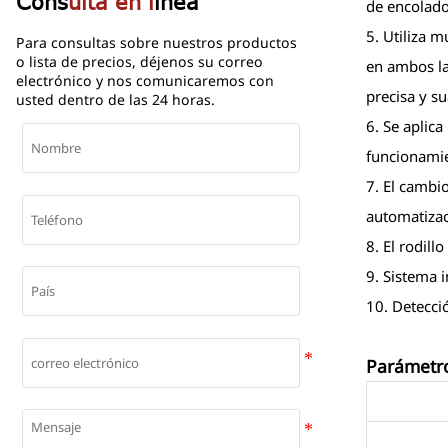
Cons
ulta en l
ínea
de encolado
5. Utiliza m
Para consultas sobre nuestros productos
o lista de precios, déjenos su correo
en ambos la
electrónico y nos comunicaremos con
precisa y su
usted dentro de las 24 horas.
6. Se aplic
funcionamie
7. El cambio
automatizac
8. El rodil
9. Sistema i
10. Detecció
Parámetro