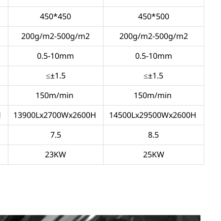
450*450
450*500
200g/m2-500g/m2
200g/m2-500g/m2
0.5-10mm
0.5-10mm
≤±1.5
≤±1.5
150m/min
150m/min
H
13900Lx2700Wx2600H
14500Lx29500Wx2600H
7.5
8.5
23KW
25KW