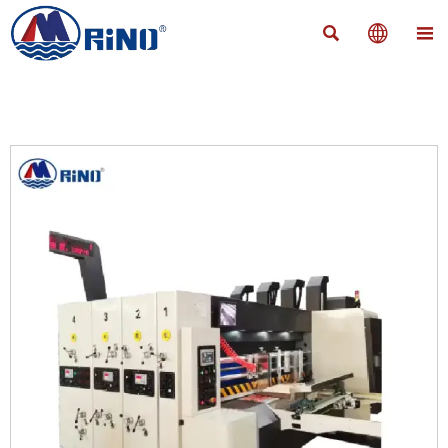


