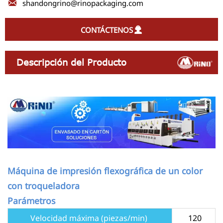

shandongrino@rinopackaging.com
CONTÁCTENOS

Descripción del Producto
Máquina de impresión flexográfica de un color
con troqueladora
Parámetros
Velocidad máxima (piezas/min)
120