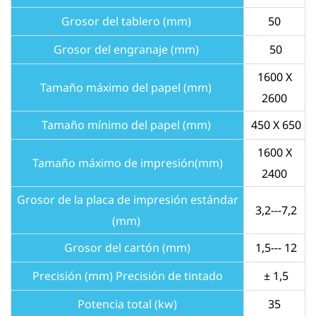
Grosor del tablero (mm)
50
Grosor del engranaje (mm)
50
1600 X
Tamaño máximo del papel (mm)
2600
Tamaño mínimo del papel (mm)
450 X 650
1600 X
Tamaño máximo de impresión
(mm)
2400
Grosor de la placa de impresión estándar
3,2---7,2
(mm)
Grosor del cartón (mm)
1,5--- 12
Precisión (mm) Precisión de tintado
± 1,5
Potencia total (kw)
35