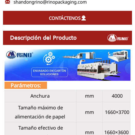

shandongrino@rinopackaging.com
CONTÁCTENOS

Descripción del Producto
Parámetros:
Anchura
mm
4000
Tamaño máximo de
mm
1660×3700
alimentación de papel
Tamaño efectivo de
mm
1660×3600