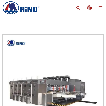


