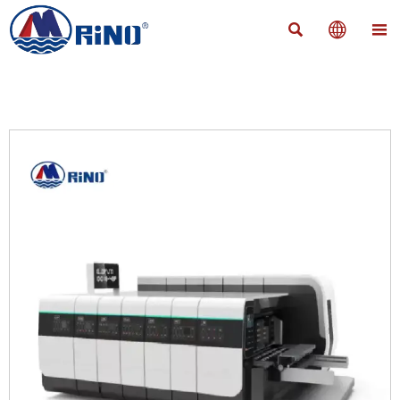


