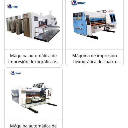
con alimentación por el
borde de ataque
Máquina automática de
Máquina de impresión
impresión flexográfica en
flexográfica de cuatro
dos colores con
colores con troqueladora
troqueladora ranuradora y
apilador
Máquina automática de