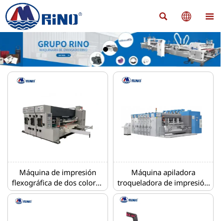



Máquina de impresión
Máquina apiladora
flexográfica de dos colores
troqueladora de impresión
con unidad de troquelado,
bicolor
unidad de ranurado y
apilador