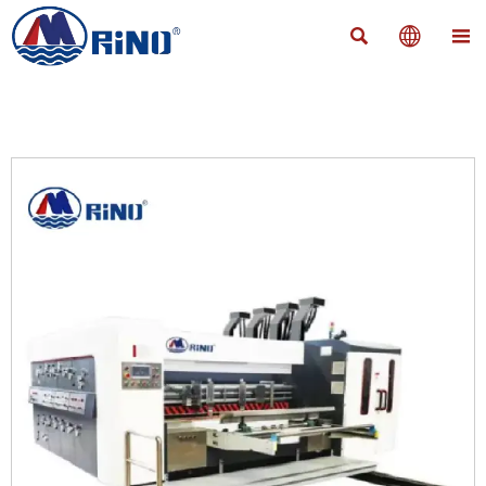


