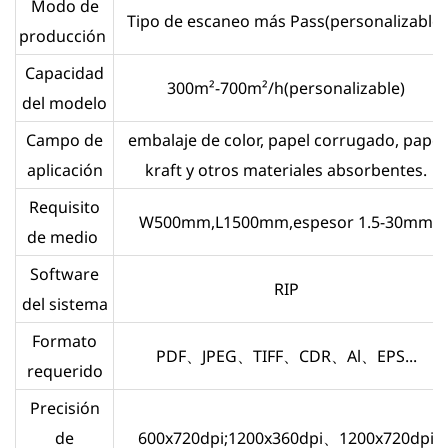
Modo de
Tipo de escaneo más Pass(personalizable)
producción
Capacidad
300m²-700m²/h(personalizable)
del modelo
Campo de
embalaje de color, papel corrugado, papel
aplicación
kraft y otros materiales absorbentes.
Requisito
W500mm,L1500mm,espesor 1.5-30mm
de medio
Software
RIP
del sistema
Formato
PDF、JPEG、TIFF、CDR、Al、EPS...
requerido
Precisión
de
600x720dpi;1200x360dpi、1200x720dpi