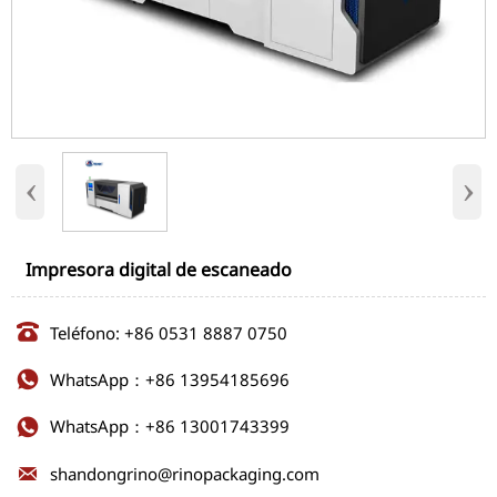
‹
›
Impresora digital de escaneado

Teléfono: +86 0531 8887 0750
WhatsApp：+86 13954185696

WhatsApp：+86 13001743399


shandongrino@rinopackaging.com