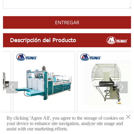
ENTREGAR
Descripción del Producto


×
By clicking 'Agree All', you agree to the storage of cookies on
Clavadora semiautomática
Flejadora de PE
your device to enhance site navigation, analyze site usage and
de cajas de cartón de una
assist with our marketing efforts.
sola pieza