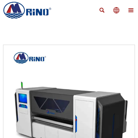


