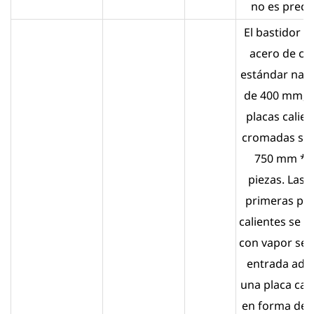
no es precis
El bastidor e
acero de ca
estándar naci
de 400 mm, y
placas calien
cromadas so
750 mm * 
piezas. Las 
primeras pla
calientes se r
con vapor sec
entrada ado
una placa cal
en forma de 