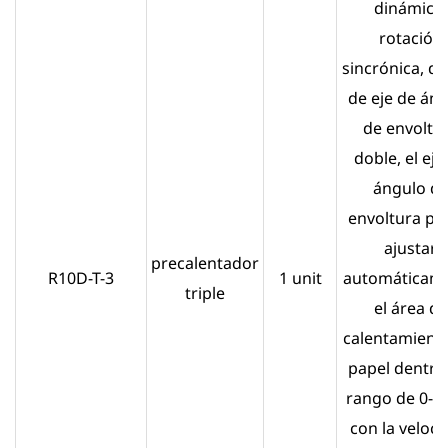
dinámico,
rotación
sincrónica, d
de eje de án
de envoltu
doble, el eje
ángulo d
envoltura pu
ajustar
precalentador
R10D-T-3
1 unit
automáticam
triple
el área de
calentamiento
papel dentro
rango de 0-27
con la veloc