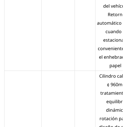
del vehícul
Retorno
automático a 
cuando s
estaciona 
conveniente 
el enhebrado
papel .
Cilindro cali
￠960mm
tratamiento
equilibrio
dinámico,
rotación pasi