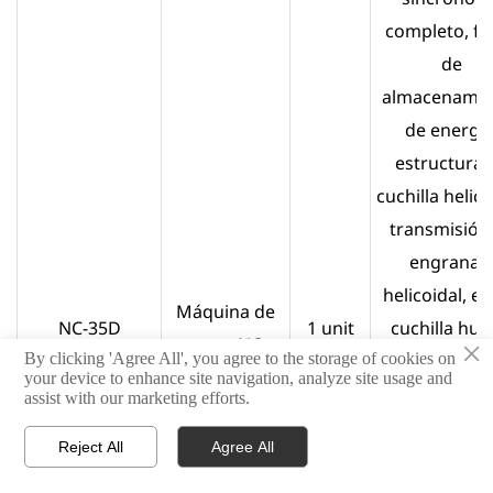
completo, fr
de
almacenamie
de energía
estructura 
cuchilla helico
transmisión
engranaj
helicoidal, ej
Máquina de
NC-35D
1 unit
cuchilla hue
corte NC
×
By clicking 'Agree All', you agree to the storage of cookies on
protección 
your device to enhance site navigation, analyze site usage and
presión de ac
assist with our marketing efforts.
lubricante



Reject All
Agree All
pantalla tácti
HOGAR
PRODUCTO
CONTÁCTENOS