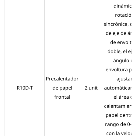
dinámico,
rotación
sincrónica, d
de eje de án
de envoltu
doble, el eje
ángulo d
envoltura pu
Precalentador
ajustar
R10D-T
de papel
2 unit
automáticam
frontal
el área de
calentamiento
papel dentro
rango de 0-27
con la veloc