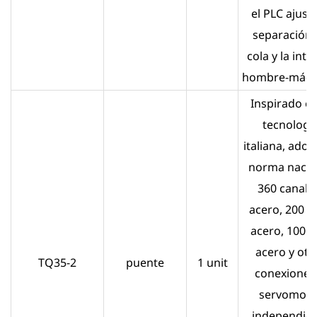
el PLC ajusta
separación 
cola y la inte
hombre-máqu
Inspirado en
tecnologí
italiana, adop
norma nacio
360 canal 
acero, 200 H
acero, 100H
acero y otr
TQ35-2
puente
1 unit
conexiones,
servomoto
independie