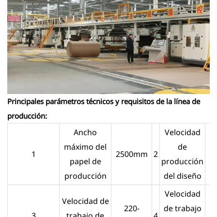
Principales parámetros técnicos y requisitos de la línea de
producción:
Ancho
Velocidad
máximo del
de
1
2500mm
2
3
papel de
producción
producción
del diseño
Velocidad
Velocidad de
220-
de trabajo
3
trabajo de
4