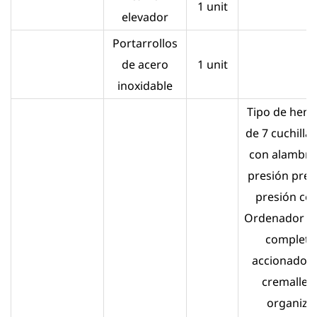
1 unit
elevador
Portarrollos
de acero
1 unit
inoxidable
Tipo de hend
de 7 cuchillas
con alambre
presión prev
presión cer
Ordenador s
completo
accionado 
cremaller
organiza