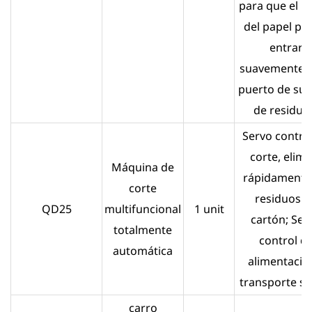
para que el b
del papel pu
entrar
suavemente e
puerto de suc
de residuo
Servo contro
corte, elimi
Máquina de
rápidamente 
corte
residuos d
QD25
multifuncional
1 unit
cartón; Ser
totalmente
control d
automática
alimentació
transporte su
carro