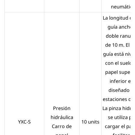
neumático
La longitud del
guía ancho 
doble ranura
de 10 m. El ca
guía está niv
con el suelo, 
papel superi
inferior es
diseñado c
estaciones do
Presión
La pinza hidrá
hidráulica
se utiliza p
YXC-S
10 units
Carro de
cargar el pap