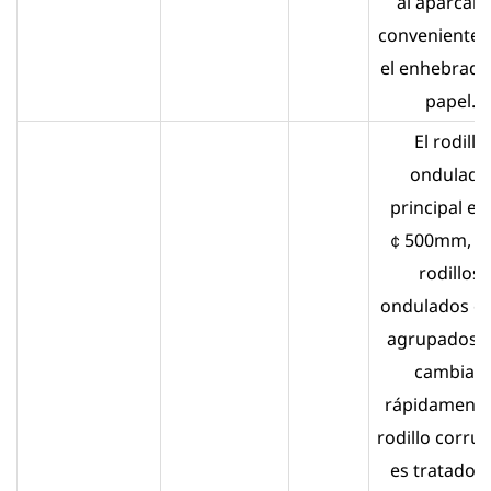
al aparcar 
conveniente 
el enhebrado
papel.
El rodillo
ondulado
principal es
￠500mm, y 
rodillos
ondulados e
agrupados y
cambian
rápidamente.
rodillo corru
es tratado 