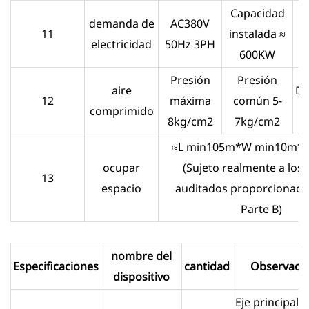
Capacidad
demanda de
AC380V
11
instalada ≈
electricidad
50Hz 3PH
600KW
Presión
Presión
aire
Do
12
máxima
común 5-
comprimido
8kg/cm2
7kg/cm2
≈L min105m*W min10m*
ocupar
(Sujeto realmente a los 
13
espacio
auditados proporcionados
Parte B)
nombre del
Especificaciones
cantidad
Observaci
dispositivo
Eje principal