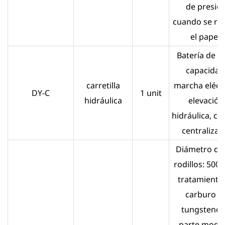
de presió
cuando se r
el papel.
Batería de g
capacidad
carretilla
marcha eléctr
DY-C
1 unit
hidráulica
elevación
hidráulica, co
centralizad
Diámetro de 
rodillos: 500
tratamiento
carburo d
tungsteno, 
parte modu