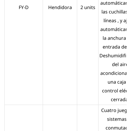
automáticam
FY-D
Hendidora
2 units
las cuchillas y
líneas , y aju
automáticam
la anchura de
entrada de ai
Deshumidifica
del aire
acondicionad
una caja d
control eléct
cerrada.
Cuatro juego
sistemas d
conmutaci