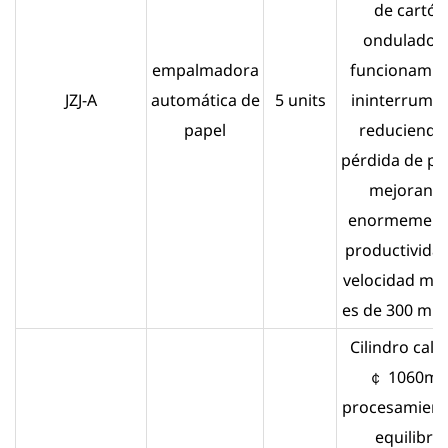
de cartón
ondulado 
empalmadora
funcionamie
JZJ-A
automática de
5 units
ininterrumpi
papel
reduciendo 
pérdida de pa
mejorand
enormemente
productividad
velocidad má
es de 300 m /
Cilindro cali
￠ 1060m
procesamient
equilibrio