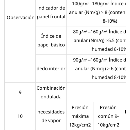
100g/㎡--180g/㎡ Índice de
indicador de
anular (Nm/g) ≥ 8 (conteni
papel frontal
Observación
8-10%)
80g/㎡--160g/㎡ Índice de
Índice de
anular (Nm/g) ≥5.5 (cont
papel básico
humedad 8-10%)
90g/㎡--160g/㎡ Índice de
dedo interior
anular (Nm/g) ≥ 6 (conte
humedad 8-10%)
Combinación
9
ondulada
Presión
Presión
necesidades
Do
10
máxima
común 9-
de vapor
4
12kg/cm2
10kg/cm2