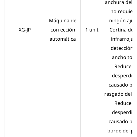
anchura del p
no requier
Máquina de
ningún ajus
XG-JP
corrección
1 unit
Cortina de l
automática
infrarroja 
detección 
ancho total
Reduce el
desperdici
causado por
rasgado del p
Reduce el
desperdici
causado por
borde del pa