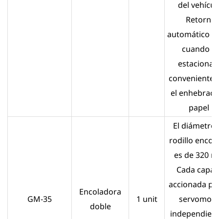
del vehícul
Retorno
automático a 
cuando s
estaciona 
conveniente 
el enhebrado
papel .
El diámetro 
rodillo encol
es de 320 
Cada capa 
accionada po
Encoladora
GM-35
1 unit
servomoto
doble
independient