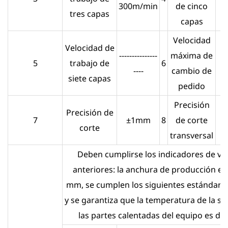
300m/min
de cinco
2
tres capas
capas
Velocidad
Velocidad de
---------------
máxima de
5
trabajo de
6
1
----
cambio de
siete capas
pedido
Precisión
Precisión de
7
±1mm
8
de corte
corte
transversal
Deben cumplirse los indicadores de ve
anteriores: la anchura de producción es
mm, se cumplen los siguientes estándare
y se garantiza que la temperatura de la su
las partes calentadas del equipo es de 