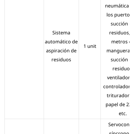
neumática p
los puertos
succión d
Sistema
residuos, 
automático de
metros d
1 unit
aspiración de
mangueras 
residuos
succión d
residuos,
ventiladore
controladore
trituradora
papel de 22
etc.
Servocontr
síncrono A