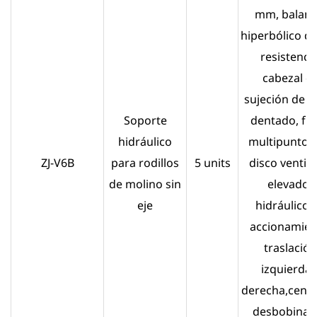
mm, balanc
hiperbólico de
resistencia
cabezal d
sujeción de p
Soporte
dentado, fr
hidráulico
multipunto t
ZJ-V6B
para rodillos
5 units
disco ventila
de molino sin
elevador
eje
hidráulico 
accionamien
traslación
izquierda 
derecha,centr
desbobinad