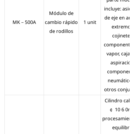
incluye: asie
Módulo de
de eje en am
MK－500A
cambio rápido
1 unit
extremos
de rodillos
cojinetes,
componentes
vapor, cajas
aspiración
component
neumáticos
otros conjun
Cilindro cali
￠ 10 6 0
procesamient
equilibrio