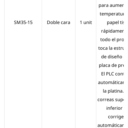
para aumenta
temperatura 
SM35-15
Doble cara
1 unit
papel tisú
rápidamente
todo el proc
toca la estruc
de diseño de
placa de pres
El PLC contr
automáticam
la platina. L
correas super
inferior s
corrigen
automáticame