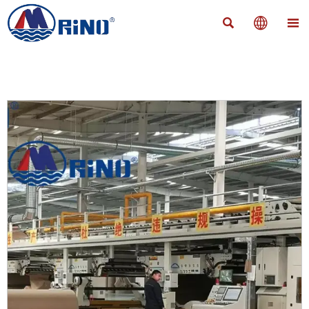


