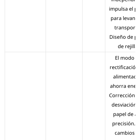
impulsa el p
para levanta
transportar
Diseño de pe
de rejilla.
El modo d
rectificación
alimentaci
ahorra energ
Corrección d
desviación 
papel de al
precisión. L
cambios d