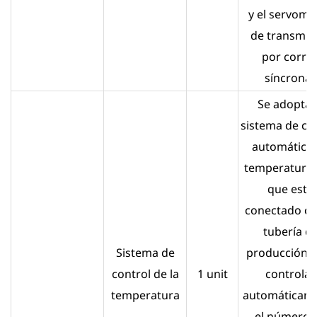
y el servomo
de transmis
por corre
síncrona .
Se adopta 
sistema de co
automático
temperatura 
que está
conectado co
tubería d
Sistema de
producción 
control de la
1 unit
controlar
temperatura
automáticam
el número 