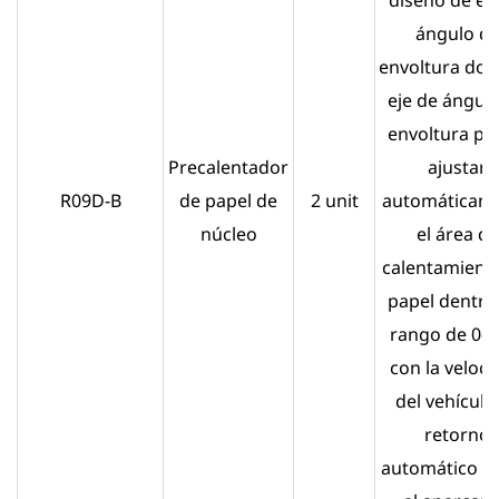
diseño de ej
ángulo d
envoltura dobl
eje de ángul
envoltura pu
Precalentador
ajustar
R09D-B
de papel de
2 unit
automáticam
núcleo
el área de
calentamiento
papel dentro
rango de 0-2
con la veloc
del vehículo.
retorno
automático a 