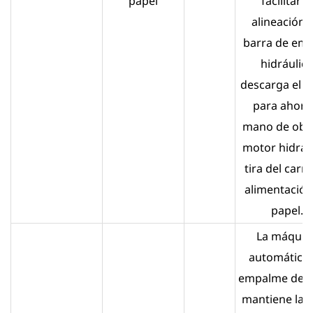
papel
facilitar la
alineación. 
barra de em
hidráulica
descarga el p
para ahorr
mano de obra
motor hidráu
tira del carr
alimentación
papel.
La máquin
automática
empalme de p
mantiene la l