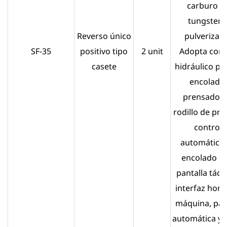
carburo d
tungsten
Reverso único
pulverizad
SF-35
positivo tipo
2 unit
Adopta cont
casete
hidráulico par
encolado,
prensado d
rodillo de pre
control
automático
encolado PL
pantalla tácti
interfaz hom
máquina, pa
automática y a