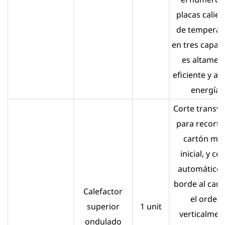
placas calien
de temperat
en tres capas
es altamen
eficiente y ah
energía.
Corte transve
para recortar
cartón ma
inicial, y co
automático 
borde al cam
Calefactor
el orden
superior
1 unit
verticalmen
ondulado