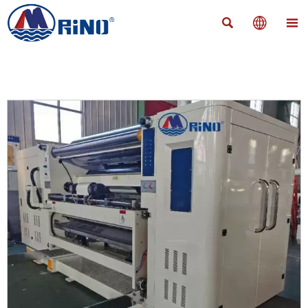


