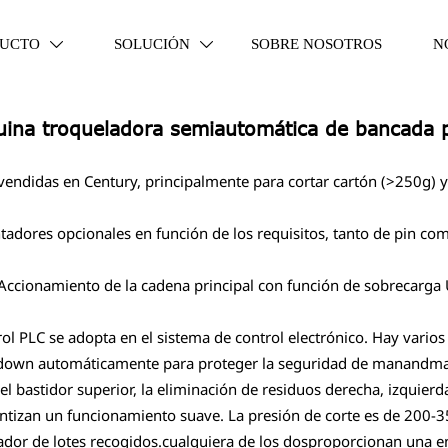
UCTO
SOLUCIÓN
SOBRE NOSOTROS
N


ina troqueladora semiautomática de bancada 
endidas en Century, principalmente para cortar cartón (>250g) 
tadores opcionales en función de los requisitos, tanto de pin c
 Accionamiento de la cadena principal con función de sobrecarga U
ontrol PLC se adopta en el sistema de control electrónico. Hay var
shutdown automáticamente para proteger la seguridad de manandm
 bastidor superior, la eliminación de residuos derecha, izquierda
antizan un funcionamiento suave. La presión de corte es de 200-
dor de lotes recogidos.cualquiera de los dosproporcionan una en