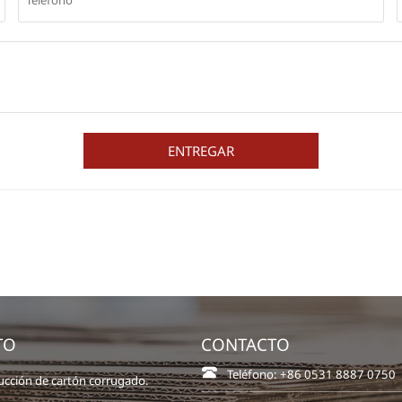
ENTREGAR
TO
CONTACTO

Teléfono: +86 0531 8887 0750
ucción de cartón corrugado.