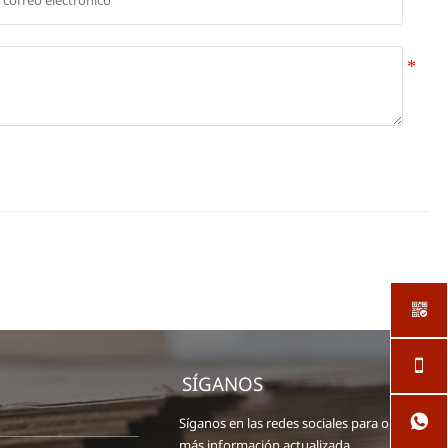


SÍGANOS

Síganos en las redes sociales para obtener
más información actualizada.