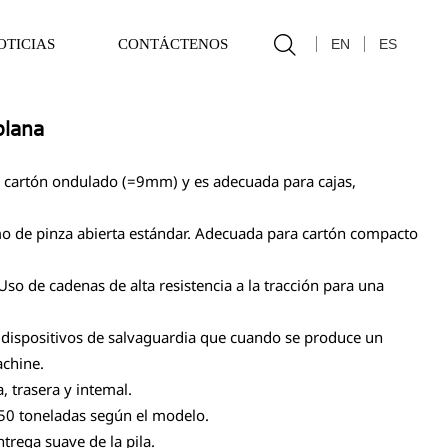

EN
ES
OTICIAS
CONTÁCTENOS
plana
y cartón ondulado (=9mm) y es adecuada para cajas,
omo de pinza abierta estándar. Adecuada para cartón compacto
so de cadenas de alta resistencia a la tracción para una
ios dispositivos de salvaguardia que cuando se produce un
achine.
, trasera y intemal.
350 toneladas según el modelo.
trega suave de la pila.